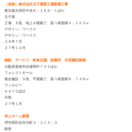
（仮称）株式会社玉子屋新工場新築工事
東京都大田区中央８－１６９－１ほか
玉子屋
工場、Ｓ造、地上４階建て、延べ床面積４，１０３㎡
デザイン・ワークス
デザイン・ワークス
２６年７月
２７年１２月
物販、サービス、飲食店舗、診療所、共用施設新築
大阪府泉南市信達岡中７３５ほか
フォレストモール
複合施設、Ｓ造、平屋建て、延べ床面積８，７３８㎡
ウィルビー
ＫＡＴＯ設計
不明
２７年１月
老人ホーム新築
堺市西区浜寺元町３－２１３－３
銀泉