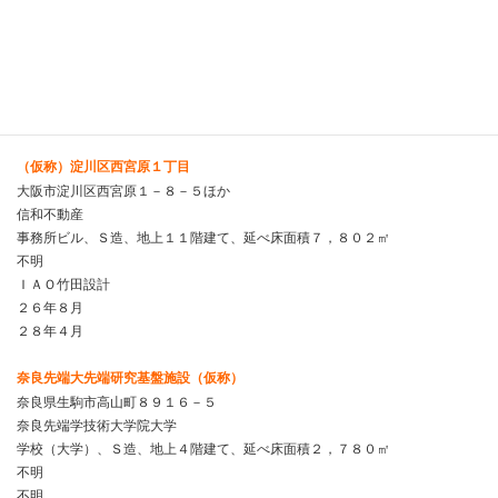
イオンタウン
ショッピングセンター、Ｓ造、地上２階建て、延べ床面積１４，１２０㎡
不明
不明
不明
２７年夏
（仮称）淀川区西宮原１丁目
大阪市淀川区西宮原１－８－５ほか
信和不動産
事務所ビル、Ｓ造、地上１１階建て、延べ床面積７，８０２㎡
不明
ＩＡＯ竹田設計
２６年８月
２８年４月
奈良先端大先端研究基盤施設（仮称）
奈良県生駒市高山町８９１６－５
奈良先端学技術大学院大学
学校（大学）、Ｓ造、地上４階建て、延べ床面積２，７８０㎡
不明
不明