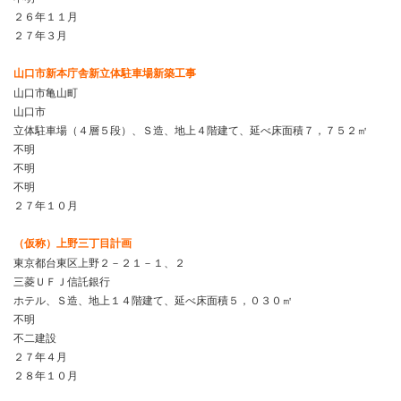
２６年１１月
２７年３月
山口市新本庁舎新立体駐車場新築工事
山口市亀山町
山口市
立体駐車場（４層５段）、Ｓ造、地上４階建て、延べ床面積７，７５２㎡
不明
不明
不明
２７年１０月
（仮称）上野三丁目計画
東京都台東区上野２－２１－１、２
三菱ＵＦＪ信託銀行
ホテル、Ｓ造、地上１４階建て、延べ床面積５，０３０㎡
不明
不二建設
２７年４月
２８年１０月