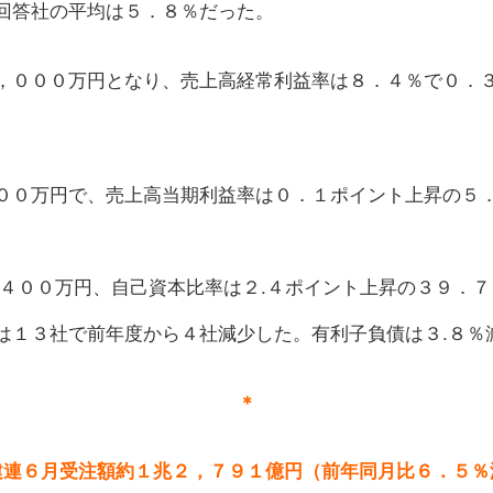
回答社の平均は５．８％だった。
，０００万円となり、売上高経常利益率は８．４％で０．
００万円で、売上高当期利益率は０．１ポイント上昇の５
６４００万円、自己資本比率は２.４ポイント上昇の３９．
は１３社で前年度から４社減少した。有利子負債は３.８％
＊
建連６月受注額約１兆２，７９１億円（前年同月比６．５％