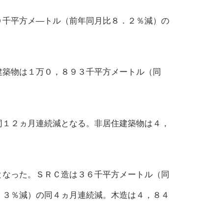
０千平方メ―トル（前年同月比８．２％減）の
建築物は１万０，８９３千平方メートル（同
同１２ヵ月連続減となる。非居住建築物は４，
となった。ＳＲＣ造は３６千平方メートル（同
．３％減）の同４ヵ月連続減。木造は４，８４