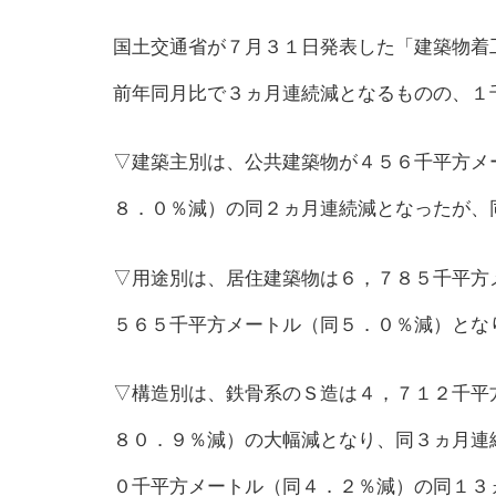
国土交通省が７月３１日発表した「建築物着
前年同月比で３ヵ月連続減となるものの、１
▽建築主別は、公共建築物が４５６千平方メ
８．０％減）の同２ヵ月連続減となったが、
▽用途別は、居住建築物は６，７８５千平方
５６５千平方メートル（同５．０％減）とな
▽構造別は、鉄骨系のＳ造は４，７１２千平
８０．９％減）の大幅減となり、同３ヵ月連
０千平方メートル（同４．２％減）の同１３