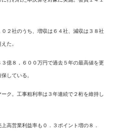
１０２社のうち、増収は６４社、減収は３８社
超えた。
８３億８，６００万円で過去５年の最高値を更
確保している。
マーク。工事粗利率は３年連続で２桁を維持し
売上高営業利益率も０．３ポイント増の８．