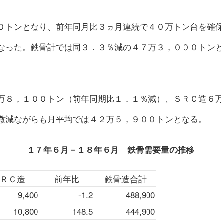
０トンとなり、前年同月比３ヵ月連続で４０万トン台を確
なった。鉄骨計では同３．３％減の４７万３，０００トン
万８，１００トン（前年同期比１．１％減）、ＳＲＣ造６
微減ながらも月平均では４２万５，９００トンとなる。
１７年６月－１８年６月 鉄骨需要量の推移
ＲＣ造
前年比
鉄骨造合計
9,400
-1.2
488,900
10,800
148.5
444,900