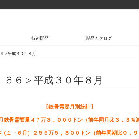
技術開発
製品カタログ
６＞平成３０年８月
１６６＞平成３０年８月
【鉄骨需要月別統計】
月鉄骨需要量４７万３，０００トン（前年同月比３．３％
年（１－６月）２５５万５，３００トン（前年同期比０．９