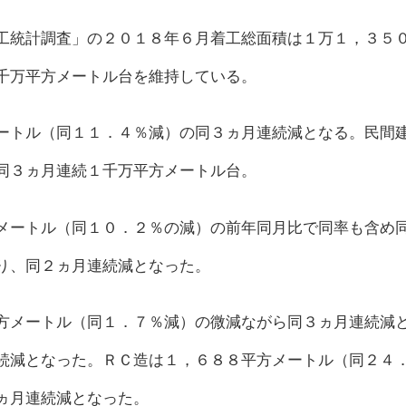
工統計調査」の２０１８年６月着工総面積は１万１，３５
千万平方メートル台を維持している。
ートル（同１１．４％減）の同３ヵ月連続減となる。民間
同３ヵ月連続１千万平方メートル台。
メートル（同１０．２％の減）の前年同月比で同率も含め
り、同２ヵ月連続減となった。
方メートル（同１．７％減）の微減ながら同３ヵ月連続減
続減となった。ＲＣ造は１，６８８平方メートル（同２４
ヵ月連続減となった。