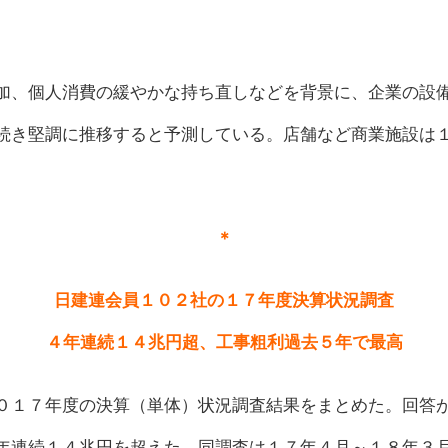
加、個人消費の緩やかな持ち直しなどを背景に、企業の設
続き堅調に推移すると予測している。店舗など商業施設は
＊
日建連会員１０２社の１７年度決算状況調査
４年連続１４兆円超、工事粗利過去５年で最高
０１７年度の決算（単体）状況調査結果をまとめた。回答
年連続１４兆円を超えた。同調査は１７年４月～１８年３