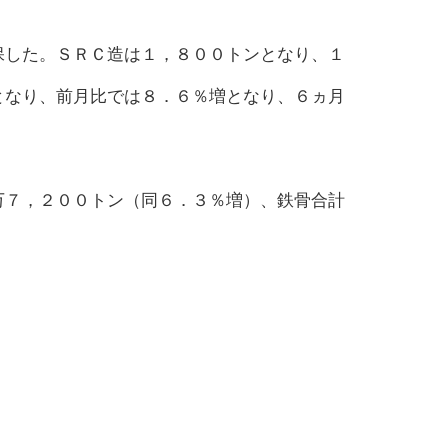
保した。ＳＲＣ造は１，８００トンとなり、１
となり、前月比では８．６％増となり、６ヵ月
万７，２００トン（同６．３％増）、鉄骨合計