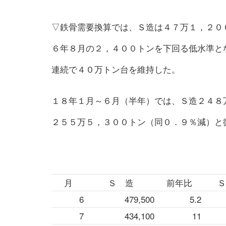
▽鉄骨需要換算では、Ｓ造は４７万１，２０
６年８月の２，４００トンを下回る低水準と
連続で４０万トン台を維持した。
１８年１月～６月（半年）では、Ｓ造２４８
２５５万５，３００トン（同０．９％減）と
月
Ｓ 造
前年比
Ｓ
6
479,500
5.2
7
434,100
11